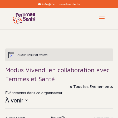
info@femmesetsante.be
Aucun résultat trouvé.
Notice
Modus Vivendi en collaboration avec
Femmes et Santé
« Tous les Évènements
Évènements dans ce organisateur
À venir
Sélectionnez
une
Évènements
Aujourd’hui
suivants
Évènements
précédents