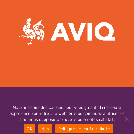
|DESIGNED BY
LAHPLAB
| 2025 |
Nous utilisons des cookies pour vous garantir la meilleure
expérience sur notre site web. Si vous continuez à utiliser ce
site, nous supposerons que vous en êtes satisfait.
LOGO & ILLUSTRATIONS BY
TESS-H.BE
OK
Non
Politique de confidentialité