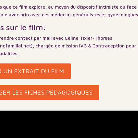
ns que ce film explore, au moyen du dispositif intimiste du fac
nie avec brio avec ces médecins généralistes et gynécologues
s sur le film:
prendre contact par mail avec Céline Tixier-Thomas
familial.net), chargée de mission IVG & Contraception pour e
odalités.
 UN EXTRAIT DU FILM
ER LES FICHES PÉDAGOGIQUES