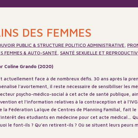
AINS DES FEMMES
OUVOIR PUBLIC & STRUCTURE POLITICO ADMINISTRATIVE
,
PRO
ES FEMMES & AUTO-SANTÉ
,
SANTÉ SEXUELLE ET REPRODUCTIV
par Coline Grando (2020)
ait actuellement face à de nombreux défis. 30 ans après la prem
énalisé l’avortement, il reste nécessaire de sensibiliser les mé
ecteur psycho-médico-social à cet acte de santé publique, ain
vention et l’information relatives à la contraception et à l’IVG.
la Fédération Laïque de Centres de Planning Familial, fait le
l’intérêt des étudiants en médecine pour cet acte médical… Qu
i le font-ils ? Qu’en retirent-ils ? Où se situent leurs peurs m